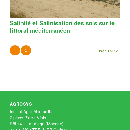
Salinité et Salinisation des sols sur le
littoral méditerranéen
1
2
Page 1 sur 2
AGROSYS
Institut Agro Montpellier
2 place Pierre Viala
Bât 14 – 1er étage (Mandon)
34060 MONTPELLIER Cedex 02