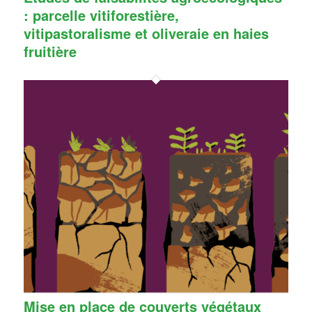
: parcelle vitiforestière,
vitipastoralisme et oliveraie en haies
fruitière
Mise en place de couverts végétaux