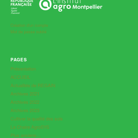
Création d'un compte
Mot de passe oublié
PAGES
Présentation
ACCUEIL
Actualités de REGAIN
Archives 2021
Archives 2022
Archives 2023
Cultiver la qualité des sols
La Chaire AgroSYS
Plus anciens…