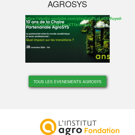
AGROSYS
https://studio.youtube.com/playlist/PLaLv0XWuyed-
UioVq9QoAhWwM14miXT1k/videos
TOUS LES EVENEMENTS AGROSYS