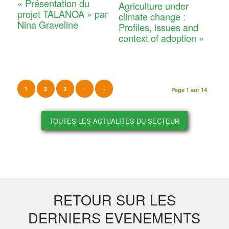
« Présentation du
Agriculture under
projet TALANOA » par
climate change :
Nina Graveline
Profiles, issues and
context of adoption »
1
2
3
›
»
Page 1 sur 14
TOUTES LES ACTUALITES DU SECTEUR
RETOUR SUR LES
DERNIERS EVENEMENTS