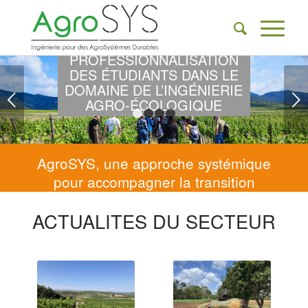
ACCOMPAGNER LA
PROFESSIONNALISATION
DES ÉTUDIANTS DANS LE
DOMAINE DE L’INGÉNIERIE
Suivant
AGRO-ÉCOLOGIQUE
1
2
3
4
AgroSYS, une approche systémique
pour accompagner la transition
agroécologique face aux enjeux de
ACTUALITES DU SECTEUR
demain