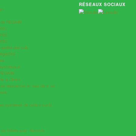
RÉSEAUX SOCIAUX
ion
s de REGAIN
2021
2022
2023
 qualité des sols
 AgroSYS
iens…
systémique
 REGAIN
e la Chaire
les ressources en eau dans les
èmes
es systèmes de culture sur la
es filières pour réussir la