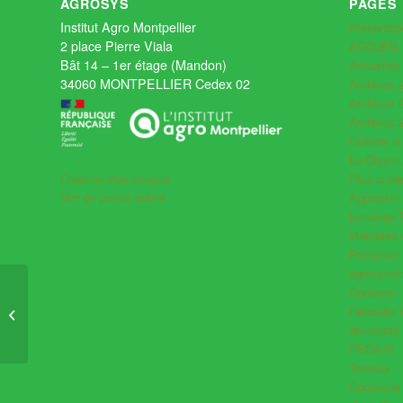
AGROSYS
PAGES
Institut Agro Montpellier
Présentat
2 place Pierre Viala
ACCUEIL
Bât 14 – 1er étage (Mandon)
Actualité
34060 MONTPELLIER Cedex 02
Archives 
Archives 
Archives 
Cultiver la
La Chaire
Plus anc
Création d'un compte
Approche 
Mot de passe oublié
Livrables
Membres d
Préserver 
agrosyst
Études de faisabilités
Contacts
agroécologiques :
Refonder l
parcelle vitiforestière,
diversisté
vitipastoralisme...
REGAIN
Travaux
Concevoir l