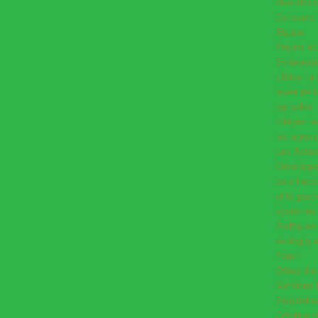
diversifica
Concours
Equipe
Projets ét
Evénemen
Utiliser l
levier de 
agricoles
Intégrer l
les agros
Les Actual
Développer
pour l’ac
et la gest
systèmes 
Politiques
écologiqu
Forum
Offres d’e
Mentions 
Réinitiali
Création 