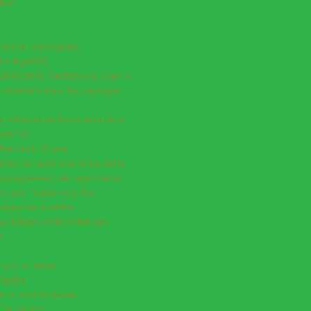
tion
udiants (sauvegarde)
ts AgroSYS
a biodiversité fonctionnelle comme
la durabilité dans les paysages
es solutions de biocontrôle dans
ystèmes
ités de la Chaire
 les compétences et les outils
compagnement des agriculteurs
ion des risques vers des
agricoles durables
 publiques et transition agro-
e
mploi et stage
légales
ser un mot de passe
d’un compte