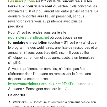
Les inscriptions
au 2
cycle de rencontres sur les
tiers-lieux nourriciers sont ouvertes.
Cela concerne les
webinaires 5, 6 et 7 qui auront lieu entre janvier et mars. La
dernière rencontre aura lieu en présentiel, et nous
reviendrons vers vous au printemps avec plus de
précisions.
Pour s’inscrire, rendez-vous sur le site
nourriciers.tierslieux.net
où vous trouverez un
formulaire d’inscription
(bouton « S’inscrire ») ainsi que
le programme des webinaires, une liste de ressources et un
annuaire. Si vous vous êtes déjà inscrit, il vous suffira
d’indiquer votre nom et vous aurez accès à un formulaire
simplifié.
Si vous représentez un tiers-lieu, n’hésitez pas à le
référencer dans l’annuaire en remplissant le formulaire
disponible à cette adresse :
https://nourriciers.tierslieux.net/?TesT10
(rubrique «
Annuaire > Renseigner son tiers-lieu »).
Calendrier :
Webinaire 5 – Construire et renforcer la gouvernance de son
projet (Mardi
11 janvier
de 16h à 18h)