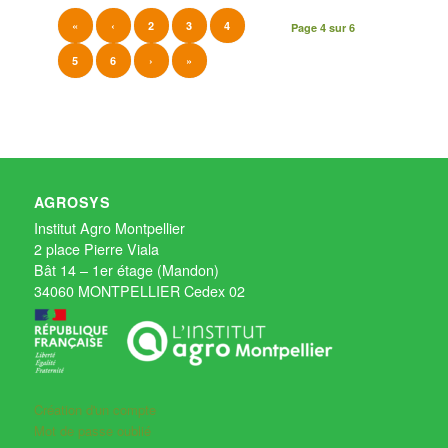
«
‹
2
3
4
Page 4 sur 6
5
6
›
»
AGROSYS
Institut Agro Montpellier
2 place Pierre Viala
Bât 14 – 1er étage (Mandon)
34060 MONTPELLIER Cedex 02
Création d'un compte
Mot de passe oublié