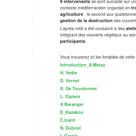
9 intervenants
se sont succédé sur u
contexte méditerranéen organisé en
tr
agriculture
; le second aux questionn
gestion de la destruction
des couvert
L’après-midi a été consacré à des
atel
intégrant des couverts végétaux au sei
participants
.
Vous trouverez ici les livrables de cett
Introduction_A.Metay
H. Vedie
D. Vernet
S. De Tourdonnet
L. Cipiere
A Baranger
E_Kazakou
C.Icard
N. Dubreil
L.Garcia