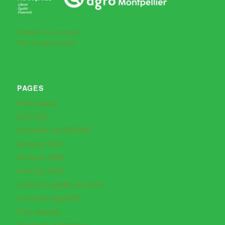
Création d'un compte
Mot de passe oublié
PAGES
Présentation
ACCUEIL
Actualités de REGAIN
Archives 2021
Archives 2022
Archives 2023
Cultiver la qualité des sols
La Chaire AgroSYS
Plus anciens…
Approche systémique