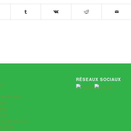
RÉSEAUX SOCIAUX
ion
s de REGAIN
2021
2022
2023
 qualité des sols
 AgroSYS