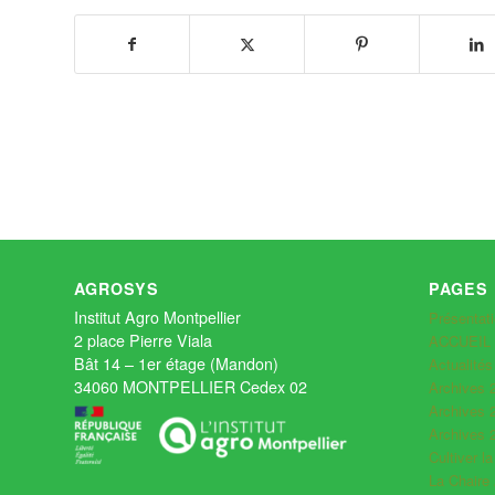
AGROSYS
PAGES
Institut Agro Montpellier
Présentat
2 place Pierre Viala
ACCUEIL
Bât 14 – 1er étage (Mandon)
Actualité
34060 MONTPELLIER Cedex 02
Archives 
Archives 
Archives 
Cultiver la
La Chaire