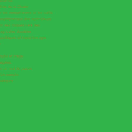
ystèmes
ités de la Chaire
 les compétences et les outils
compagnement des agriculteurs
ion des risques vers des
agricoles durables
 publiques et transition agro-
e
mploi et stage
légales
ser un mot de passe
d’un compte
atiques