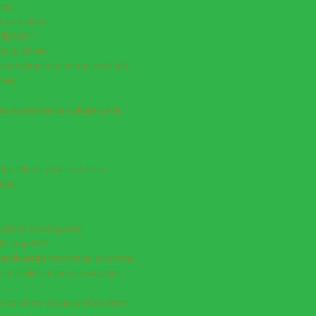
iens…
systémique
 REGAIN
e la Chaire
les ressources en eau dans les
èmes
es systèmes de culture sur la
es filières pour réussir la
tion
udiants (sauvegarde)
ts AgroSYS
a biodiversité fonctionnelle comme
la durabilité dans les paysages
es solutions de biocontrôle dans