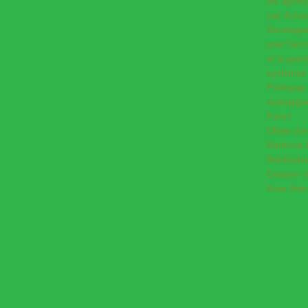
les agros
Les Actual
Développer
pour l’ac
et la gest
systèmes 
Politiques
écologiqu
Forum
Offres d’e
Mentions 
Réinitiali
Création 
Axes thém