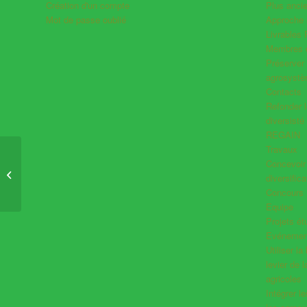
Plus anc
Création d'un compte
Approche 
Mot de passe oublié
Livrables
Membres d
Préserver 
agrosyst
Contacts
Refonder l
diversisté
REGAIN
Travaux
Amélioration génétique
Concevoir l
et maîtrise de
diversifica
l’anthracnose du pois
Concours
chich...
Equipe
Projets ét
Evénemen
Utiliser l
levier de 
agricoles
Intégrer l