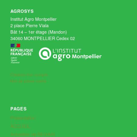
AGROSYS
Institut Agro Montpellier
2 place Pierre Viala
Bât 14 – 1er étage (Mandon)
34060 MONTPELLIER Cedex 02
Création d'un compte
Mot de passe oublié
PAGES
Présentation
ACCUEIL
Actualités de REGAIN