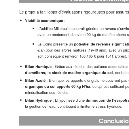
Le projet a fait l’objet d’évaluations rigoureuses pour assurer 
Viabilité économique
:
L’Achillée Millefeuille pourrait générer un revenu d’envi
avec un rendement d’environ 90 kg de matière sèche s
Le Coing présente un
potentiel de revenus significati
€/an pour des arbres matures (19-40 ans), avec un prix 
soit conséquent (environ 100 165 € pour 1541 arbres), 
Bilan Humique
: Grâce aux résidus des cultures secondaires 
d’améliorer, le stock de matière organique du sol
, contrai
Bilan Azoté
: Bien que les apports d’engrais ne couvrent pas 
organique du sol apporte 60 kg N/ha
, ce qui est suffisant p
minéralisation des résidus.
Bilan Hydrique
: L’hypothèse d’une
diminution de l’évapotr
la gestion de l’eau, contribuant à limiter le stress hydrique.
Conclusio