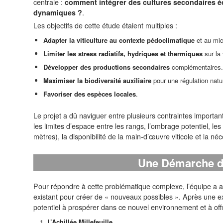
centrale :
comment intégrer des cultures secondaires é
dynamiques ?
.
Les objectifs de cette étude étaient multiples :
Adapter la viticulture au contexte pédoclimatique
et au mic
Limiter les stress radiatifs, hydriques et thermiques
sur la 
Développer des productions secondaires
complémentaires.
Maximiser la biodiversité auxiliaire
pour une régulation natu
Favoriser des espèces locales
.
Le projet a dû naviguer entre plusieurs contraintes importa
les limites d’espace entre les rangs, l’ombrage potentiel, le
mètres), la disponibilité de la main-d’œuvre viticole et la né
Une Démarche d
Pour répondre à cette problématique complexe, l’équipe a
existant pour créer de « nouveaux possibles ». Après une e
potentiel à prospérer dans ce nouvel environnement et à off
L’Achillée Millefeuille