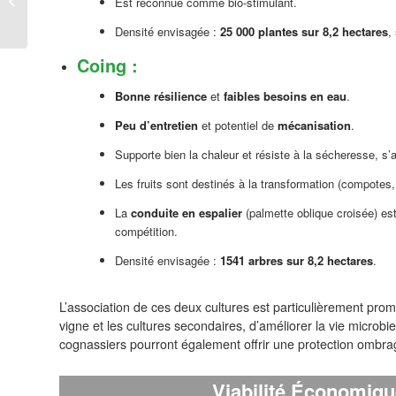
Est reconnue comme bio-stimulant.
méditerranéenne face
aux changements
Densité envisagée :
25 000 plantes sur 8,2 hectares
,
climatiques...
Coing
:
Bonne résilience
et
faibles besoins en eau
.
Peu d’entretien
et potentiel de
mécanisation
.
Supporte bien la chaleur et résiste à la sécheresse, s’
Les fruits sont destinés à la transformation (compotes, 
La
conduite en espalier
(palmette oblique croisée) es
compétition.
Densité envisagée :
1541 arbres sur 8,2 hectares
.
L’association de ces deux cultures est particulièrement pro
vigne et les cultures secondaires, d’améliorer la vie microbie
cognassiers pourront également offrir une protection ombragé
Viabilité Économiqu