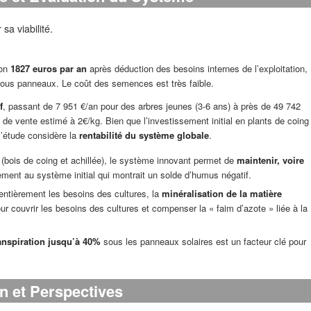
sa viabilité.
ron
1827 euros par an
après déduction des besoins internes de l’exploitation,
ous panneaux. Le coût des semences est très faible.
f
, passant de 7 951 €/an pour des arbres jeunes (3-6 ans) à près de 49 742
de vente estimé à 2€/kg. Bien que l’investissement initial en plants de coing
l’étude considère la
rentabilité du système globale
.
(bois de coing et achillée), le système innovant permet de
maintenir, voire
rement au système initial qui montrait un solde d’humus négatif.
entièrement les besoins des cultures, la
minéralisation de la matière
our couvrir les besoins des cultures et compenser la « faim d’azote » liée à la
anspiration jusqu’à 40%
sous les panneaux solaires est un facteur clé pour
n et Perspectives