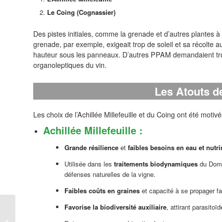
Le Coing (Cognassier)
Des pistes initiales, comme la grenade et d’autres plantes 
grenade, par exemple, exigeait trop de soleil et sa récolte 
hauteur sous les panneaux. D’autres PPAM demandaient trop
organoleptiques du vin.
Les Atouts d
Les choix de l’Achillée Millefeuille et du Coing ont été motiv
Achillée Millefeuille
:
Grande résilience
et
faibles besoins en eau et nutr
Utilisée dans les
traitements biodynamiques
du Domai
défenses naturelles de la vigne.
Faibles coûts en graines
et capacité à se propager fa
Favorise la biodiversité auxiliaire
, attirant parasito
Le CultureSciences –
Viticulture