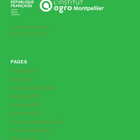
Création d'un compte
Mot de passe oublié
PAGES
Présentation
ACCUEIL
Actualités de REGAIN
Archives 2021
Archives 2022
Archives 2023
Cultiver la qualité des sols
La Chaire AgroSYS
Plus anciens…