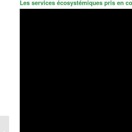
Les services écosystémiques pris en c
AgroSYS fait peau