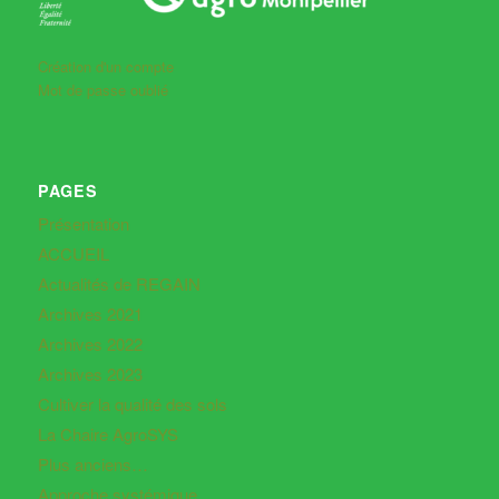
Création d'un compte
Mot de passe oublié
PAGES
Présentation
ACCUEIL
Actualités de REGAIN
Archives 2021
Archives 2022
Archives 2023
Cultiver la qualité des sols
La Chaire AgroSYS
Plus anciens…
Approche systémique