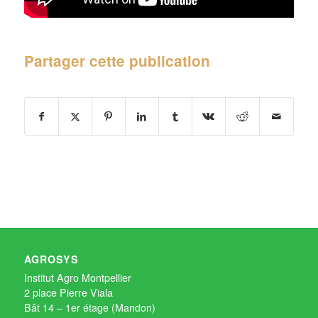
Partager cette publication
AGROSYS
Institut Agro Montpellier
2 place Pierre Viala
Bât 14 – 1er étage (Mandon)