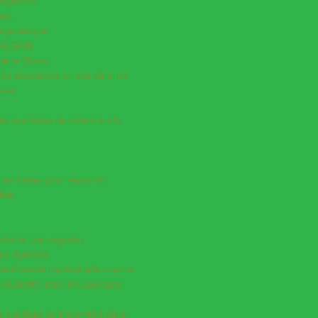
 AgroSYS
iens…
systémique
 REGAIN
e la Chaire
les ressources en eau dans les
èmes
es systèmes de culture sur la
es filières pour réussir la
tion
udiants (sauvegarde)
ts AgroSYS
a biodiversité fonctionnelle comme
la durabilité dans les paysages
es solutions de biocontrôle dans