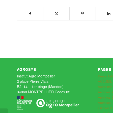
AGROSYS
PAGES
Institut Agro Montpellier
Présentat
2 place Pierre Viala
ACCUEIL
Bât 14 – 1er étage (Mandon)
Actualité
34060 MONTPELLIER Cedex 02
Archives 
Archives 
Archives 
Cultiver la