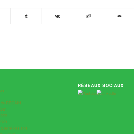
RÉSEAUX SOCIAUX
ion
s de REGAIN
2021
2022
2023
 qualité des sols