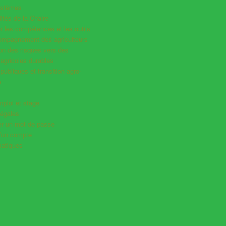
ystèmes
ités de la Chaire
 les compétences et les outils
compagnement des agriculteurs
ion des risques vers des
agricoles durables
 publiques et transition agro-
e
mploi et stage
légales
ser un mot de passe
d’un compte
atiques