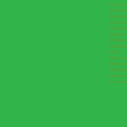
les agros
Les Actual
Développer
pour l’ac
et la gest
systèmes 
Politiques
écologiqu
Forum
Offres d’e
Mentions 
Réinitiali
Création 
Axes thém