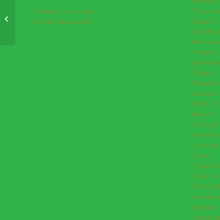
La Chaire
Plus anc
Création d'un compte
La Pépinière Lilian
Approche 
Mot de passe oublié
Bérillon rejoint AgroSYS
Livrables
Membres d
Préserver 
agrosyst
Contacts
Refonder l
diversisté
REGAIN
Travaux
Concevoir l
diversifica
Concours
Equipe
Projets ét
Evénemen
Utiliser l
levier de 
agricoles
Intégrer l