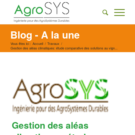
Blog - A la une
Vous êtes ici :
Accueil
/
Travaux
/
Gestion des aléas climatiques: étude comparative des solutions au vign...
Gestion des aléas