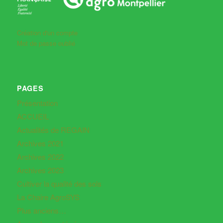
Création d'un compte
Mot de passe oublié
PAGES
Présentation
ACCUEIL
Actualités de REGAIN
Archives 2021
Archives 2022
Archives 2023
Cultiver la qualité des sols
La Chaire AgroSYS
Plus anciens…