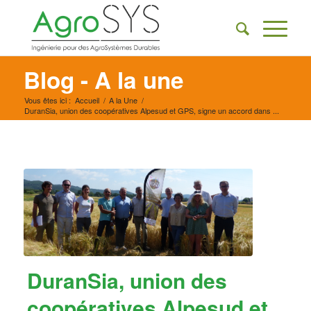
Blog - A la une
Vous êtes ici :
Accueil
/
A la Une
/
DuranSia, union des coopératives Alpesud et GPS, signe un accord dans ...
DuranSia, union des
coopératives Alpesud et