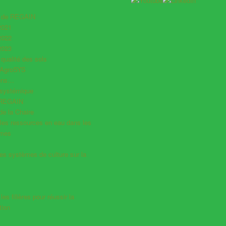
s de REGAIN
2021
2022
2023
 qualité des sols
 AgroSYS
iens…
systémique
 REGAIN
e la Chaire
les ressources en eau dans les
èmes
es systèmes de culture sur la
es filières pour réussir la
tion