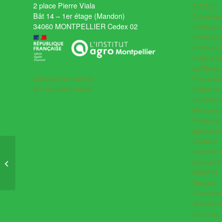
2 place Pierre Viala
ACCUEIL
Bât 14 – 1er étage (Mandon)
Actualité
34060 MONTPELLIER Cedex 02
Archives 
Archives 
Archives 
Cultiver la
La Chaire
Plus anc
Création d'un compte
Approche 
Mot de passe oublié
Livrables
Membres d
Préserver 
agrosyst
Contacts
Refonder l
Etude sur l’efficience
diversisté
des Intrants et leur rôle
REGAIN
dans la durabilité des...
Travaux
Concevoir l
diversifica
Concours