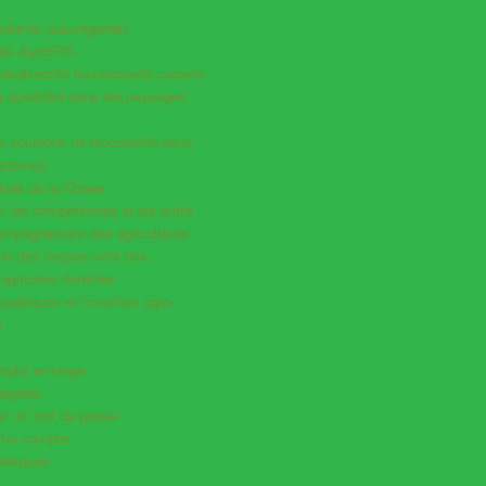
udiants (sauvegarde)
ts AgroSYS
a biodiversité fonctionnelle comme
la durabilité dans les paysages
es solutions de biocontrôle dans
ystèmes
ités de la Chaire
 les compétences et les outils
compagnement des agriculteurs
ion des risques vers des
agricoles durables
 publiques et transition agro-
e
mploi et stage
légales
ser un mot de passe
d’un compte
atiques