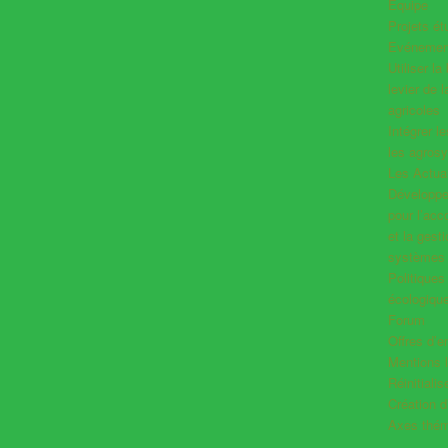
Equipe
Projets ét
Evénemen
Utiliser l
levier de 
agricoles
Intégrer l
les agros
Les Actual
Développer
pour l’ac
et la gest
systèmes 
Politiques
écologiqu
Forum
Offres d’e
Mentions 
Réinitiali
Création 
Axes thém