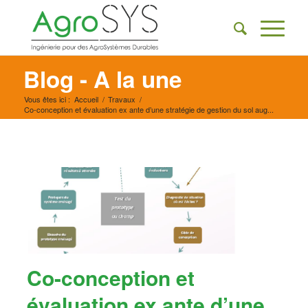
Blog - A la une
Vous êtes ici :
Accueil
/
Travaux
/
Co-conception et évaluation ex ante d’une stratégie de gestion du sol aug...
Co-conception et
évaluation ex ante d’une