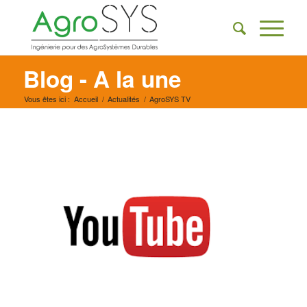
Blog - A la une
Vous êtes ici :
Accueil
/
Actualités
/
AgroSYS TV