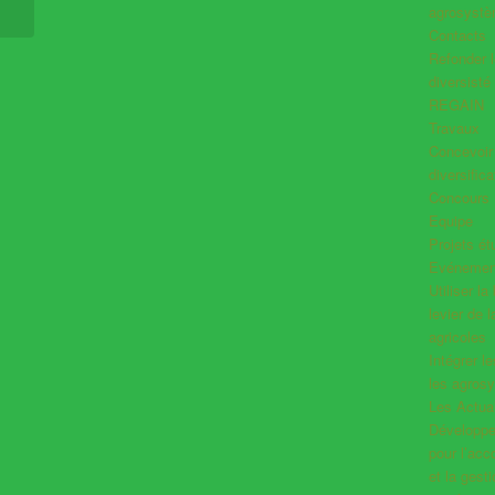
agrosyst
Contacts
Refonder l
diversisté
REGAIN
Travaux
Concevoir l
diversifica
Concours
Equipe
Projets ét
Evénemen
Utiliser l
levier de 
agricoles
Intégrer l
les agros
Les Actual
Développer
pour l’ac
et la gest