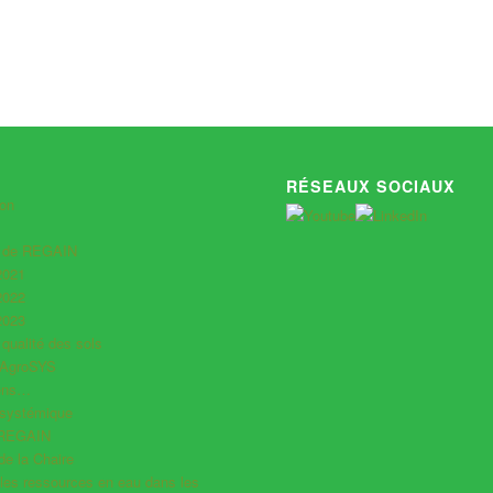
RÉSEAUX SOCIAUX
ion
s de REGAIN
2021
2022
2023
 qualité des sols
 AgroSYS
iens…
systémique
 REGAIN
e la Chaire
les ressources en eau dans les