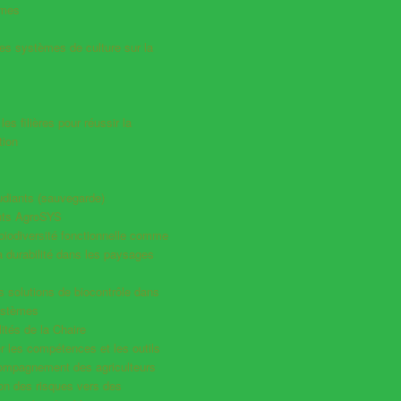
èmes
es systèmes de culture sur la
es filières pour réussir la
tion
udiants (sauvegarde)
ts AgroSYS
a biodiversité fonctionnelle comme
la durabilité dans les paysages
es solutions de biocontrôle dans
ystèmes
ités de la Chaire
 les compétences et les outils
compagnement des agriculteurs
ion des risques vers des