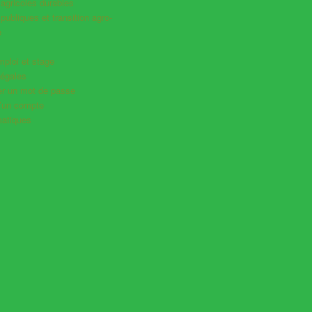
agricoles durables
 publiques et transition agro-
e
mploi et stage
légales
ser un mot de passe
d’un compte
atiques