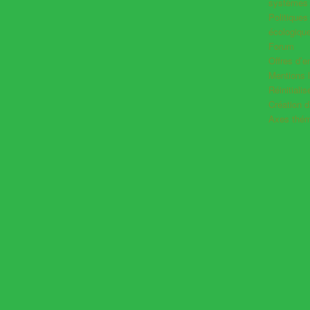
systèmes 
Politiques
écologiqu
Forum
Offres d’e
Mentions 
Réinitiali
Création 
Axes thém