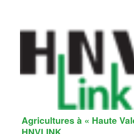
Agricultures à « Haute Val
HNVLINK