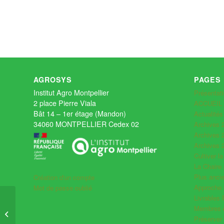
AGROSYS
PAGES
Institut Agro Montpellier
Présentat
2 place Pierre Viala
ACCUEIL
Bât 14 – 1er étage (Mandon)
Actualité
34060 MONTPELLIER Cedex 02
Archives 
Archives 
Archives 
Cultiver la
La Chaire
Plus anc
Création d'un compte
Approche 
Mot de passe oublié
Livrables
Stratégies de réduction
Membres d
de l’usage des produits
Préserver 
phytosanitaires