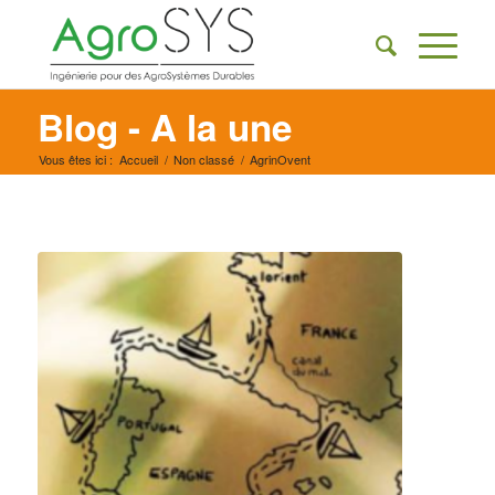
Blog - A la une
Vous êtes ici :
Accueil
/
Non classé
/
AgrinOvent