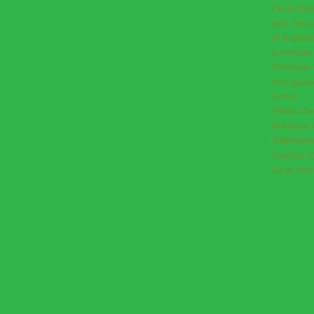
Développer
pour l’ac
et la gest
systèmes 
Politiques
écologiqu
Forum
Offres d’e
Mentions 
Réinitiali
Création 
Axes thém