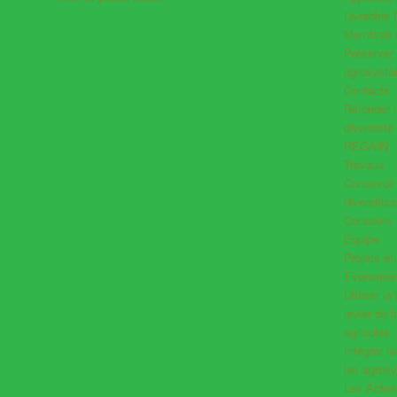
Livrables
Membres d
Préserver 
agrosyst
Contacts
Refonder l
diversisté
REGAIN
Travaux
Concevoir l
diversifica
Concours
Equipe
Projets ét
Evénemen
Utiliser l
levier de 
agricoles
Intégrer l
les agros
Les Actual