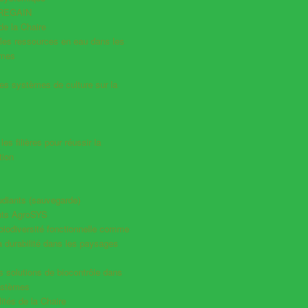
 REGAIN
e la Chaire
les ressources en eau dans les
èmes
es systèmes de culture sur la
es filières pour réussir la
tion
udiants (sauvegarde)
ts AgroSYS
a biodiversité fonctionnelle comme
la durabilité dans les paysages
es solutions de biocontrôle dans
ystèmes
ités de la Chaire