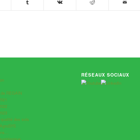
RÉSEAUX SOCIAUX
ion
s de REGAIN
2021
2022
2023
 qualité des sols
 AgroSYS
iens…
systémique