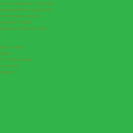
 les compétences et les outils
compagnement des agriculteurs
ion des risques vers des
agricoles durables
 publiques et transition agro-
e
mploi et stage
légales
ser un mot de passe
d’un compte
atiques