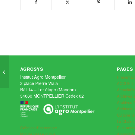
Les micro-fermes, une
AGROSYS
PAGES
approche innovante
Institut Agro Montpellier
Présentat
2 place Pierre Viala
ACCUEIL
Bât 14 – 1er étage (Mandon)
Actualité
34060 MONTPELLIER Cedex 02
Archives 
Archives 
Archives 
Cultiver la
La Chaire
Plus anc
Création d'un compte
Approche 
Mot de passe oublié